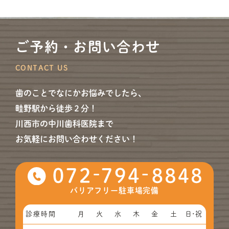
ご予約・お問い合わせ
CONTACT US
歯のことでなにかお悩みでしたら、
畦野駅から徒歩２分！
川西市の中川歯科医院まで
お気軽にお問い合わせください！
バリアフリー
駐車場完備
診療時間
月
火
水
木
金
土
日･祝