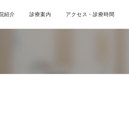
院紹介
診療案内
アクセス・診療時間
一般歯科・小児歯科
歯周病
入れ歯・義歯
予防治療
矯正治療
審美治療
インプラント治療
訪問診療